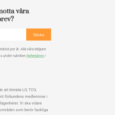
motta våra
brev?
Skicka
utskick per år. Alla våra tidigare
ns under rubriken
Nyhetsbrev
i
r att biträda LO, TCO,
mt förbundens medlemmar i
elägenheter. Vi ska vidare
sområden som berör fackliga