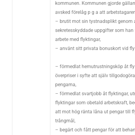
kommunen. Kommunen gjorde gällande
avsked förelåg p g a att arbetstagare
– brutit mot sin tystnadsplikt genom a
sekretesskyddade uppgifter som han fåt
arbete med flyktingar,
– använt sitt privata bonuskort vid fl
– förmedlat hemutrustningsköp åt flykt
överpriser i syfte att själv tillgodogöra
pengarna,
– förmedlat svartjobb åt flyktingar, ut
flyktingar som obetald arbetskraft, b
att mot hög ränta låna ut pengar till fl
trångmål,
– begärt och fått pengar för att behan