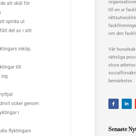
organisation
 att skäl för
till en ur fac
n
rättsutveckli
tt sprida ut
fackförenings
t del av i sitt
om den fackli
yktingars inköp,
Vår huvudsakl
rättsliga pro
stora arbets
ingar till
socialförsäkri
 sig
bemärkelse.
nyttjat
F
L
edrivit ocker genom
a
i
c
n
yktingar i
e
k
b
e
o
d
o
i
Senaste Ny
k
n
dla flyktingars