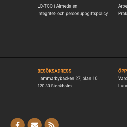
LO-TCO i Almedalen
Arbe
Integritet- och personuppgiftspolicy
Prak
BESÖKSADRESS
ÖPP
Hammarbybacken 27, plan 10
Vard
Lunc
120 30 Stockholm
F
E
R