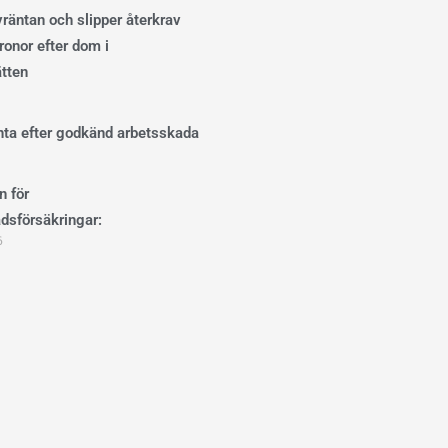
ivräntan och slipper återkrav
onor efter dom i
ätten
änta efter godkänd arbetsskada
n för
dsförsäkringar:
6