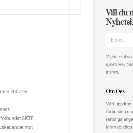
Vill du 
Nyhets
E-
post
Vi gör ca. 4 st 
nyhetsbrev fin
menyn.
Om Oss
mber 2007 en
Vårt uppdrag ä
unens
förbunden sa
kförbundet SKTF
rättsliga ang
inom de rätt
 avskedandet mot