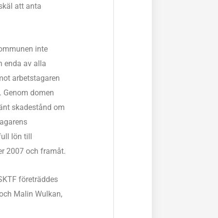
skäl att anta
kommunen inte
n enda av alla
 mot arbetstagaren
es. Genom domen
mänt skadestånd om
tagarens
ll lön till
r 2007 och framåt.
SKTF företräddes
 och Malin Wulkan,