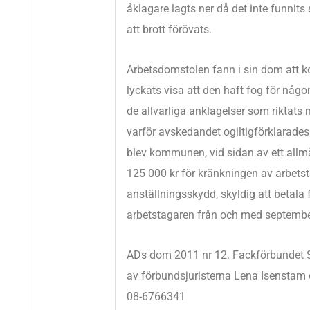
åklagare lagts ner då det inte funnits 
att brott förövats.
Arbetsdomstolen fann i sin dom att 
lyckats visa att den haft fog för någo
de allvarliga anklagelser som riktats
varför avskedandet ogiltigförklarad
blev kommunen, vid sidan av ett all
125 000 kr för kränkningen av arbets
anställningsskydd, skyldig att betala fu
arbetstagaren från och med septembe
ADs dom 2011 nr 12. Fackförbundet 
av förbundsjuristerna Lena Isenstam
08-6766341