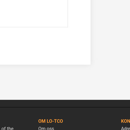
OM LO-TCO
KON
 of the
Om oss
Adre