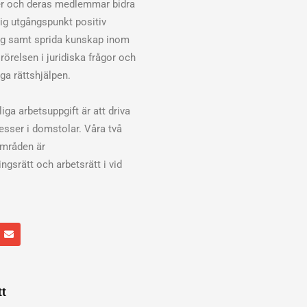
er och deras medlemmar bidra
klig utgångspunkt positiv
ng samt sprida kunskap inom
rörelsen i juridiska frågor och
ga rättshjälpen.
iga arbetsuppgift är att driva
cesser i domstolar. Våra två
områden är
ngsrätt och arbetsrätt i vid
E
n
v
e
l
o
p
tt
e