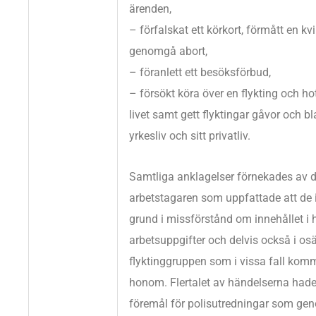
ärenden,
– förfalskat ett körkort, förmått en kv
genomgå abort,
– föranlett ett besöksförbud,
– försökt köra över en flykting och hot
livet samt gett flyktingar gåvor och bl
yrkesliv och sitt privatliv.
Samtliga anklagelser förnekades av 
arbetstagaren som uppfattade att de 
grund i missförstånd om innehållet i
arbetsuppgifter och delvis också i o
flyktinggruppen som i vissa fall komm
honom. Flertalet av händelserna hade
föremål för polisutredningar som ge