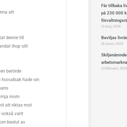
Får tillbaka l
inna att
på 230 000 kr
förvaltningsr
13 maj, 2026
at denne till
Beviljas livr
18 mars, 2026
andat ihop sitt
Skiljenämnde
arbetsmarkna
23 februari, 202
den berörde
i huvudsak hade sin
 hans
sämja inom
it att riktas mot
 också varit
nom beslut av