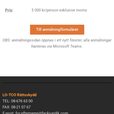
Pris
:
5 000 kr/person exklusive moms
Till anmälningförmuläret
OBS: anmälningssidan öppnas i ett nytt fönster; alla anmälningar
hanteras via Microsoft Teams.
LO-TCO Rättsskydd
TEL: 08-676 63 00
FAX: 08-21 07 67
E-post: for.efternamn@fackjuridik.com