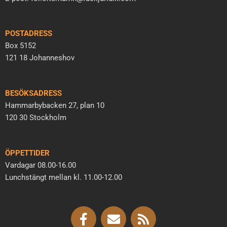
POSTADRESS
Box 5152
121 18 Johanneshov
BESÖKSADRESS
Hammarbybacken 27, plan 10
120 30 Stockholm
ÖPPETTIDER
Vardagar 08.00-16.00
Lunchstängt mellan kl. 11.00-12.00
F
E
R
a
n
s