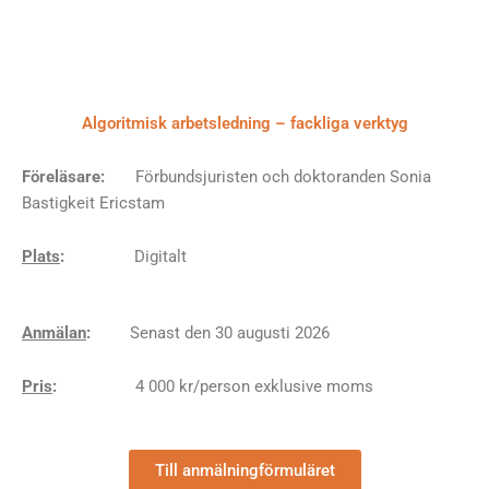
Tyvärr hittar vi inga seminarier just nu. Prova att uppdatera
sidan.
Algoritmisk arbetsledning – fackliga verktyg
Föreläsare:
Förbundsjuristen och doktoranden Sonia
Bastigkeit Ericstam
Plats
:
Digitalt
Anmälan
:
Senast den 30 augusti 2026
Pris
:
4 000 kr/person exklusive moms
Till anmälningförmuläret