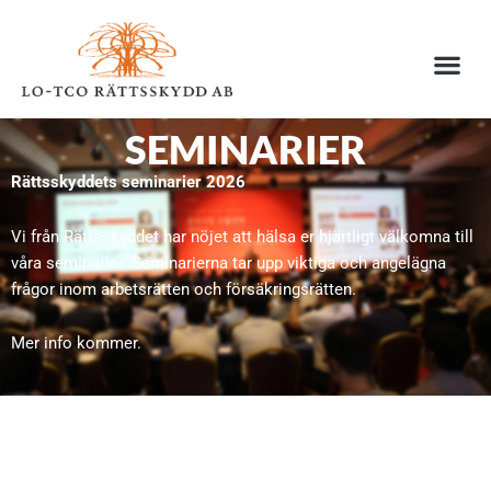
Hoppa
till
innehåll
SEMINARIER
Rättsskyddets seminarier 2026
Vi från Rättsskyddet har nöjet att hälsa er hjärtligt välkomna till
våra seminarier. Seminarierna tar upp viktiga och angelägna
frågor inom arbetsrätten och försäkringsrätten.
Mer info kommer.