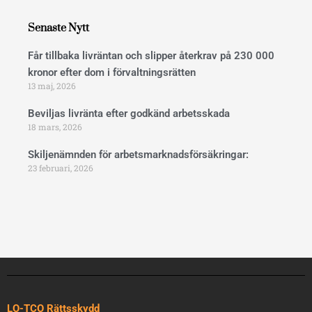
b
e
l
o
d
o
o
i
p
Senaste Nytt
k
n
e
Får tillbaka livräntan och slipper återkrav på 230 000
kronor efter dom i förvaltningsrätten
13 maj, 2026
Beviljas livränta efter godkänd arbetsskada
18 mars, 2026
Skiljenämnden för arbetsmarknadsförsäkringar:
23 februari, 2026
LO-TCO Rättsskydd