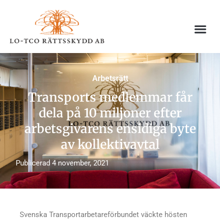
Hoppa
till
innehåll
Arbetsrätt
Transports medlemmar får
dela på 10 miljoner efter
arbetsgivarens ensidiga byte
av kollektivavtal
Publicerad
4 november, 2021
Svenska Transportarbetareförbundet väckte hösten