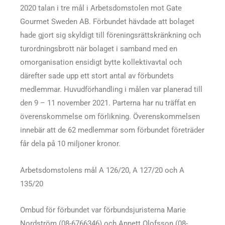
2020 talan i tre mål i Arbetsdomstolen mot Gate
Gourmet Sweden AB. Förbundet hävdade att bolaget
hade gjort sig skyldigt till föreningsrättskränkning och
turordningsbrott när bolaget i samband med en
omorganisation ensidigt bytte kollektivavtal och
därefter sade upp ett stort antal av förbundets
medlemmar. Huvudförhandling i målen var planerad till
den 9 – 11 november 2021. Parterna har nu träffat en
överenskommelse om förlikning. Överenskommelsen
innebär att de 62 medlemmar som förbundet företräder
får dela på 10 miljoner kronor.
Arbetsdomstolens mål A 126/20, A 127/20 och A
135/20
Ombud för förbundet var förbundsjuristerna Marie
Nordström (08-6766346) och Annett Olofsson (08-