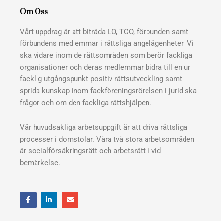
Om Oss
Vårt uppdrag är att biträda LO, TCO, förbunden samt
förbundens medlemmar i rättsliga angelägenheter. Vi
ska vidare inom de rättsområden som berör fackliga
organisationer och deras medlemmar bidra till en ur
facklig utgångspunkt positiv rättsutveckling samt
sprida kunskap inom fackföreningsrörelsen i juridiska
frågor och om den fackliga rättshjälpen.
Vår huvudsakliga arbetsuppgift är att driva rättsliga
processer i domstolar. Våra två stora arbetsområden
är socialförsäkringsrätt och arbetsrätt i vid
bemärkelse.
F
L
E
a
i
n
c
n
v
e
k
e