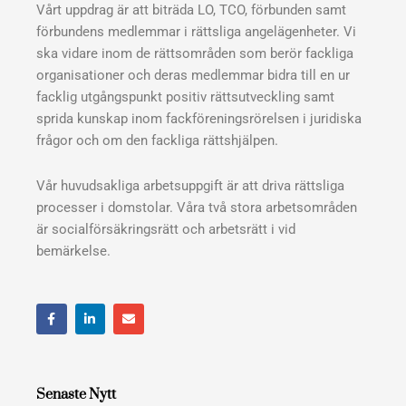
Vårt uppdrag är att biträda LO, TCO, förbunden samt
förbundens medlemmar i rättsliga angelägenheter. Vi
ska vidare inom de rättsområden som berör fackliga
organisationer och deras medlemmar bidra till en ur
facklig utgångspunkt positiv rättsutveckling samt
sprida kunskap inom fackföreningsrörelsen i juridiska
frågor och om den fackliga rättshjälpen.
Vår huvudsakliga arbetsuppgift är att driva rättsliga
processer i domstolar. Våra två stora arbetsområden
är socialförsäkringsrätt och arbetsrätt i vid
bemärkelse.
F
L
E
a
i
n
c
n
v
e
k
e
b
e
l
o
d
o
o
i
p
Senaste Nytt
k
n
e