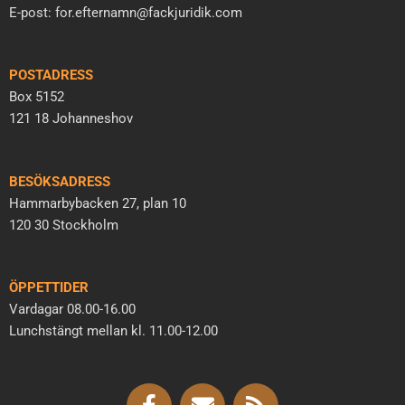
E-post: for.efternamn@fackjuridik.com
POSTADRESS
Box 5152
121 18 Johanneshov
BESÖKSADRESS
Hammarbybacken 27, plan 10
120 30 Stockholm
ÖPPETTIDER
Vardagar 08.00-16.00
Lunchstängt mellan kl. 11.00-12.00
F
E
R