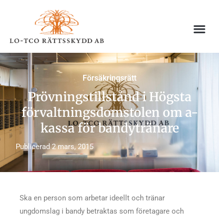
Hoppa
till
innehåll
Försäkringsrätt
Prövningstillstånd i Högsta
förvaltningsdomstolen om a-
kassa för bandytränare
Publicerad
2 mars, 2015
Ska en person som arbetar ideellt och tränar
ungdomslag i bandy betraktas som företagare och