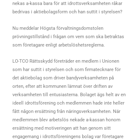
nekas a-kassa bara för att idrottsverksamheten råkar
bedrivas i aktiebolagsform och han suttit i styrelsen?
Nu meddelar Högsta förvaltningsdomstolen
prövningstillstånd i frågan om vem som ska betraktas
som företagare enligt arbetslöshetsreglerna.
LO-TCO Rättsskydd företräder en medlem i Unionen
som har suttit i styrelsen och som firmatecknare för
det aktiebolag som driver bandyverksamheten på
orten, efter att kommunen lämnat över driften av
verksamheten till entusiasterna. Bolaget ägs helt av en
ideell idrottsförening och medlemmen hade inte heller
fått någon ersättning från näringsverksamheten. När
medlemmen blev arbetslös nekade a-kassan honom
ersättning med motiveringen att han genom sitt
engagemang i idrottsföreningens bolag var företagare