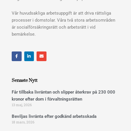
Vår huvudsakliga arbetsuppgift är att driva rättsliga
processer i domstolar. Våra två stora arbetsområden
är socialförsäkringsrätt och arbetsrätt i vid
bemärkelse.
F
L
E
a
i
n
c
n
v
e
k
e
b
e
l
o
d
o
o
i
p
Senaste Nytt
k
n
e
Får tillbaka livräntan och slipper återkrav på 230 000
kronor efter dom i förvaltningsrätten
13 maj, 2026
Beviljas livränta efter godkänd arbetsskada
18 mars, 2026