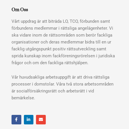
Om Oss
Vårt uppdrag är att biträda LO, TCO, förbunden samt
förbundens medlemmar i rättsliga angelägenheter. Vi
ska vidare inom de rättsområden som berör fackliga
organisationer och deras medlemmar bidra till en ur
facklig utgångspunkt positiv rättsutveckling samt
sprida kunskap inom fackföreningsrörelsen i juridiska
frågor och om den fackliga rättshjälpen.
Vår huvudsakliga arbetsuppgift är att driva rättsliga
processer i domstolar. Våra två stora arbetsområden
är socialförsäkringsrätt och arbetsrätt i vid
bemärkelse.
F
L
E
a
i
n
c
n
v
e
k
e