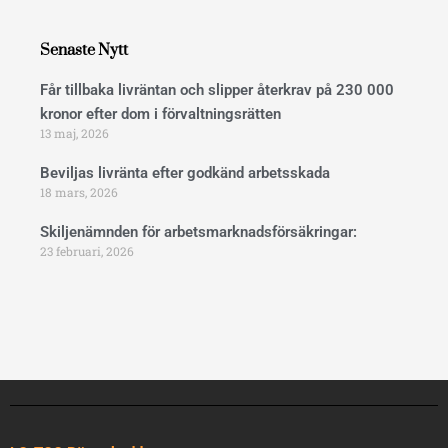
b
e
l
o
d
o
o
i
p
Senaste Nytt
k
n
e
Får tillbaka livräntan och slipper återkrav på 230 000
kronor efter dom i förvaltningsrätten
13 maj, 2026
Beviljas livränta efter godkänd arbetsskada
18 mars, 2026
Skiljenämnden för arbetsmarknadsförsäkringar:
23 februari, 2026