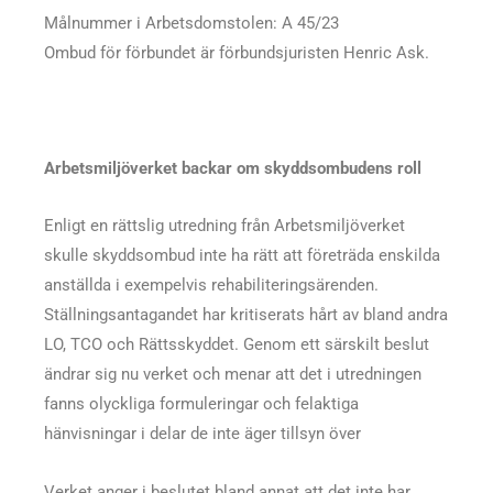
Målnummer i Arbetsdomstolen: A 45/23
Ombud för förbundet är förbundsjuristen Henric Ask.
Arbetsmiljöverket backar om skyddsombudens roll
Enligt en rättslig utredning från Arbetsmiljöverket
skulle skyddsombud inte ha rätt att företräda enskilda
anställda i exempelvis rehabiliteringsärenden.
Ställningsantagandet har kritiserats hårt av bland andra
LO, TCO och Rättsskyddet. Genom ett särskilt beslut
ändrar sig nu verket och menar att det i utredningen
fanns olyckliga formuleringar och felaktiga
hänvisningar i delar de inte äger tillsyn över
Verket anger i beslutet bland annat att det inte har