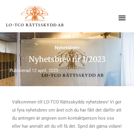
Hoppa
till
innehåll
Nyhetsbrev
Nyhetsbrev nr 1/2023
Publicerad
12 april, 2023
Välkommen till LO-TCO Rättsskydds nyhetsbrev! Vi ger
ut fyra nyhetsbrev om året och du har fått det därför att
du antingen är angiven som kontaktperson hos oss
eller har anmält att du vill få det. Sprid det gärna vidare!