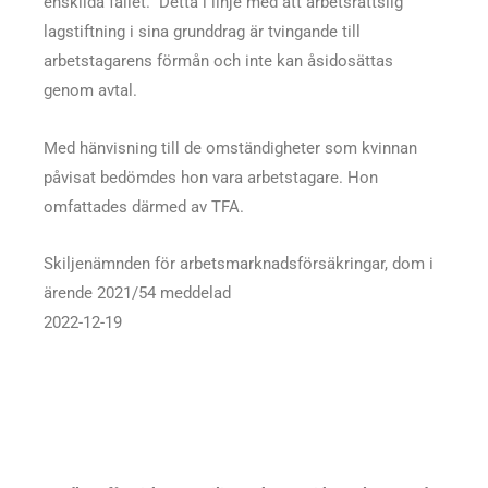
enskilda fallet. Detta i linje med att arbetsrättslig
lagstiftning i sina grunddrag är tvingande till
arbetstagarens förmån och inte kan åsidosättas
genom avtal.
Med hänvisning till de omständigheter som kvinnan
påvisat bedömdes hon vara arbetstagare. Hon
omfattades därmed av TFA.
Skiljenämnden för arbetsmarknadsförsäkringar, dom i
ärende 2021/54 meddelad
2022-12-19