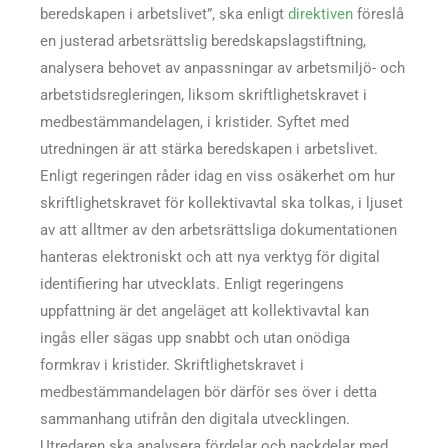
beredskapen i arbetslivet”, ska enligt
direktiven
föreslå
en justerad arbetsrättslig beredskapslagstiftning,
analysera behovet av anpassningar av arbetsmiljö- och
arbetstidsregleringen, liksom skriftlighetskravet i
medbestämmandelagen, i kristider. Syftet med
utredningen är att stärka beredskapen i arbetslivet.
Enligt regeringen råder idag en viss osäkerhet om hur
skriftlighetskravet för kollektivavtal ska tolkas, i ljuset
av att alltmer av den arbetsrättsliga dokumentationen
hanteras elektroniskt och att nya verktyg för digital
identifiering har utvecklats. Enligt regeringens
uppfattning är det angeläget att kollektivavtal kan
ingås eller sägas upp snabbt och utan onödiga
formkrav i kristider. Skriftlighetskravet i
medbestämmandelagen bör därför ses över i detta
sammanhang utifrån den digitala utvecklingen.
Utredaren ska analysera fördelar och nackdelar med