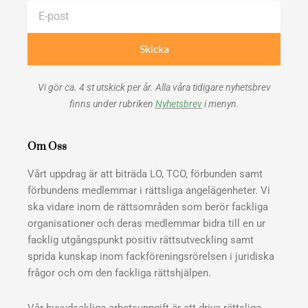
E-
post
Skicka
Vi gör ca. 4 st utskick per år. Alla våra tidigare nyhetsbrev
finns under rubriken
Nyhetsbrev
i menyn.
Om Oss
Vårt uppdrag är att biträda LO, TCO, förbunden samt
förbundens medlemmar i rättsliga angelägenheter. Vi
ska vidare inom de rättsområden som berör fackliga
organisationer och deras medlemmar bidra till en ur
facklig utgångspunkt positiv rättsutveckling samt
sprida kunskap inom fackföreningsrörelsen i juridiska
frågor och om den fackliga rättshjälpen.
Vår huvudsakliga arbetsuppgift är att driva rättsliga