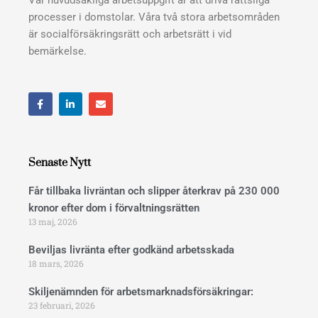
processer i domstolar. Våra två stora arbetsområden
är socialförsäkringsrätt och arbetsrätt i vid
bemärkelse.
F
L
E
a
i
n
c
n
v
e
k
e
b
e
l
o
d
o
o
i
p
Senaste Nytt
k
n
e
Får tillbaka livräntan och slipper återkrav på 230 000
kronor efter dom i förvaltningsrätten
13 maj, 2026
Beviljas livränta efter godkänd arbetsskada
18 mars, 2026
Skiljenämnden för arbetsmarknadsförsäkringar:
23 februari, 2026