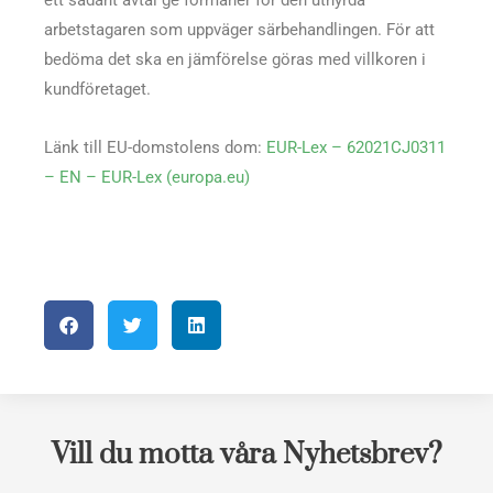
ett sådant avtal ge förmåner för den uthyrda
arbetstagaren som uppväger särbehandlingen. För att
bedöma det ska en jämförelse göras med villkoren i
kundföretaget.
Länk till EU-domstolens dom:
EUR-Lex – 62021CJ0311
– EN – EUR-Lex (europa.eu)
Vill du motta våra Nyhetsbrev?