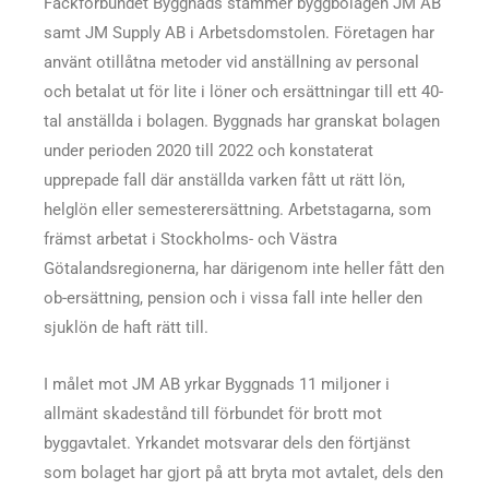
Fackförbundet Byggnads stämmer byggbolagen JM AB
samt JM Supply AB i Arbetsdomstolen. Företagen har
använt otillåtna metoder vid anställning av personal
och betalat ut för lite i löner och ersättningar till ett 40-
tal anställda i bolagen. Byggnads har granskat bolagen
under perioden 2020 till 2022 och konstaterat
upprepade fall där anställda varken fått ut rätt lön,
helglön eller semesterersättning. Arbetstagarna, som
främst arbetat i Stockholms- och Västra
Götalandsregionerna, har därigenom inte heller fått den
ob-ersättning, pension och i vissa fall inte heller den
sjuklön de haft rätt till.
I målet mot JM AB yrkar Byggnads 11 miljoner i
allmänt skadestånd till förbundet för brott mot
byggavtalet. Yrkandet motsvarar dels den förtjänst
som bolaget har gjort på att bryta mot avtalet, dels den