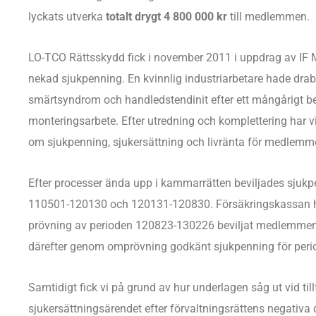
lyckats utverka
totalt drygt 4 800 000 kr
till medlemmen.
LO-TCO Rättsskydd fick i november 2011 i uppdrag av IF M
nekad sjukpenning. En kvinnlig industriarbetare hade drab
smärtsyndrom och handledstendinit efter ett mångårigt 
monteringsarbete. Efter utredning och komplettering har vi
om sjukpenning, sjukersättning och livränta för medlemm
Efter processer ända upp i kammarrätten beviljades sjukp
110501-120130 och 120131-120830. Försäkringskassan ha
prövning av perioden 120823-130226 beviljat medlemmen
därefter genom omprövning godkänt sjukpenning för per
Samtidigt fick vi på grund av hur underlagen såg ut vid till
sjukersättningsärendet efter förvaltningsrättens negativa 