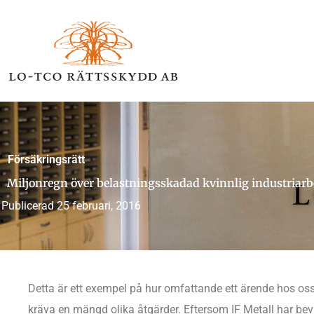
Hoppa
till
innehåll
Försäkringsrätt
Miljonregn över belastningsskadad kvinnlig industriarb
Publicerad
25 februari, 2016
Detta är ett exempel på hur omfattande ett ärende hos os
kräva en mängd olika åtgärder. Eftersom IF Metall har bev