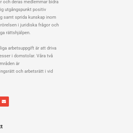
er och deras medlemmar bidra
klig utgångspunkt positiv
ng samt sprida kunskap inom
rörelsen i juridiska frågor och
ga rättshjälpen.
iga arbetsuppgift är att driva
cesser i domstolar. Våra två
områden är
ngsrätt och arbetsrätt i vid
E
n
v
e
l
o
p
tt
e