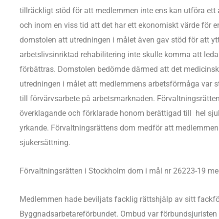
tillräckligt stöd för att medlemmen inte ens kan utföra et
och inom en viss tid att det har ett ekonomiskt värde för e
domstolen att utredningen i målet även gav stöd för att ytt
arbetslivsinriktad rehabilitering inte skulle komma att le
förbättras. Domstolen bedömde därmed att det medicinsk
utredningen i målet att medlemmens arbetsförmåga var st
till förvärvsarbete på arbetsmarknaden. Förvaltningsrät
överklagande och förklarade honom berättigad till hel sju
yrkande. Förvaltningsrättens dom medför att medlemmen fåt
sjukersättning.
Förvaltningsrätten i Stockholm dom i mål nr 26223-19 me
Medlemmen hade beviljats facklig rättshjälp av sitt fack
Byggnadsarbetareförbundet. Ombud var förbundsjuristen 