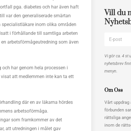
tfall pga. diabetes och har även haft
Vill du 
till var den generaliserade smärtan
Nyhets
 specialistläkare inom olika områden
tt i förhållande till samtliga arbeten
E-
 en arbetsförmågeutredning som även
post
Vi gör ca. 4 st 
nyhetsbrev fin
 och har genom hela processen i
menyn.
r visat att medlemmen inte kan ta ett
Om Oss
örhandling där en av läkarna hördes
Vårt uppdrag ä
förbunden sa
lemmens arbetsoförmåga.
rättsliga ang
nsningar som framkommer av det
inom de rätt
ar, att utredningen i målet gav