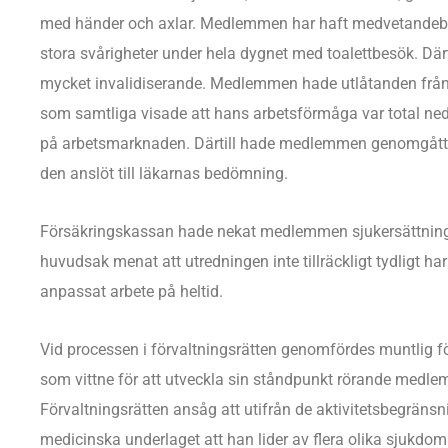
med händer och axlar. Medlemmen har haft medvetandebor
stora svårigheter under hela dygnet med toalettbesök. Där
mycket invalidiserande. Medlemmen hade utlåtanden från
som samtliga visade att hans arbetsförmåga var total nedsa
på arbetsmarknaden. Därtill hade medlemmen genomgått
den anslöt till läkarnas bedömning.
Försäkringskassan hade nekat medlemmen sjukersättning
huvudsak menat att utredningen inte tillräckligt tydligt ha
anpassat arbete på heltid.
Vid processen i förvaltningsrätten genomfördes muntlig f
som vittne för att utveckla sin ståndpunkt rörande med
Förvaltningsrätten ansåg att utifrån de aktivitetsbegrä
medicinska underlaget att han lider av flera olika sjukdom