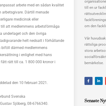
organisation
t anpassat arbete med en sådan kvalitet
till en ur fac
n arbetsgivare. Därtill menade
rättsutveckli
erligare medicinsk eller
fackförenings
om den fackli
da till att medlemmens arbetsförmåga
a underlaget och den övriga
Vår huvudsakl
adigvarande helt nedsatt i förhållande
rättsliga pro
ten biföll därmed medlemmens
stora arbets
kersättning i enlighet med hans
socialförsäkri
t rätt till ca. 1 800 000 kronor i
bemärkelse.
F
L
a
i
ddelad den 10 februari 2021.
c
n
e
k
b
e
o
d
förbund Svenska
o
i
Senaste Ny
k
n
Gustav Sjöberg, 08-6766340.