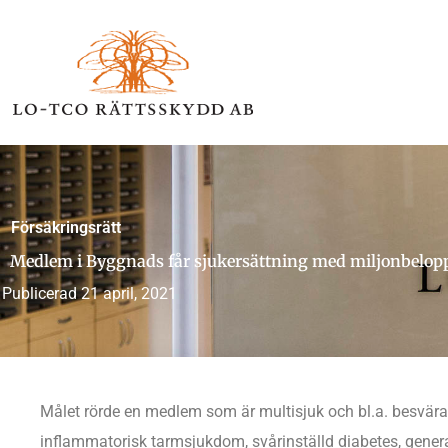
Hoppa
till
innehåll
Försäkringsrätt
Medlem i Byggnads får sjukersättning med miljonbelopp 
Publicerad
21 april, 2021
Målet rörde en medlem som är multisjuk och bl.a. besvär
inflammatorisk tarmsjukdom, svårinställd diabetes, gener