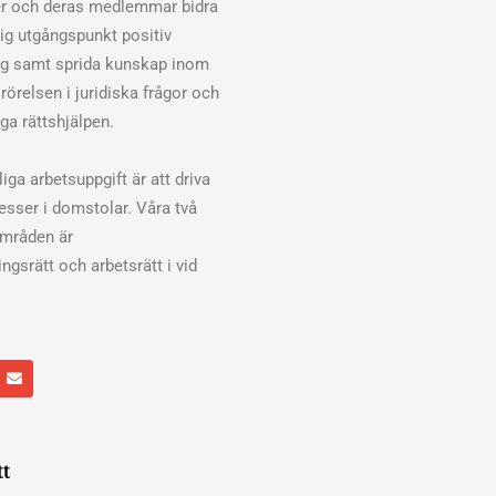
er och deras medlemmar bidra
klig utgångspunkt positiv
ng samt sprida kunskap inom
rörelsen i juridiska frågor och
ga rättshjälpen.
iga arbetsuppgift är att driva
cesser i domstolar. Våra två
områden är
ngsrätt och arbetsrätt i vid
E
n
v
e
l
o
p
tt
e