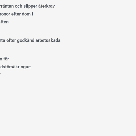
ivräntan och slipper återkrav
onor efter dom i
ätten
änta efter godkänd arbetsskada
n för
dsförsäkringar:
6