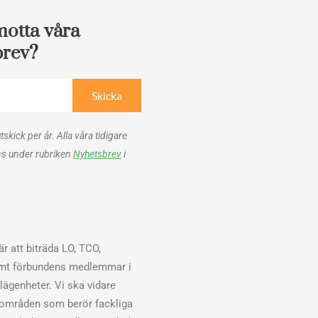
motta våra
brev?
Skicka
utskick per år. Alla våra tidigare
ns under rubriken
Nyhetsbrev
i
r att biträda LO, TCO,
mt förbundens medlemmar i
elägenheter. Vi ska vidare
sområden som berör fackliga