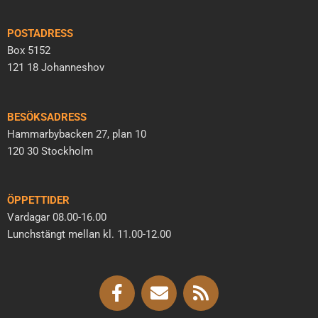
POSTADRESS
Box 5152
121 18 Johanneshov
BESÖKSADRESS
Hammarbybacken 27, plan 10
120 30 Stockholm
ÖPPETTIDER
Vardagar 08.00-16.00
Lunchstängt mellan kl. 11.00-12.00
F
E
R
a
n
s