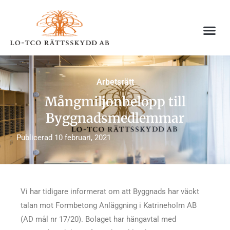
Hoppa
till
innehåll
Arbetsrätt
Mångmiljonbelopp till
Byggnadsmedlemmar
Publicerad
10 februari, 2021
Vi har tidigare informerat om att Byggnads har väckt
talan mot Formbetong Anläggning i Katrineholm AB
(AD mål nr 17/20). Bolaget har hängavtal med