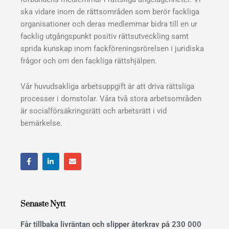
ska vidare inom de rättsområden som berör fackliga
organisationer och deras medlemmar bidra till en ur
facklig utgångspunkt positiv rättsutveckling samt
sprida kunskap inom fackföreningsrörelsen i juridiska
frågor och om den fackliga rättshjälpen.
Vår huvudsakliga arbetsuppgift är att driva rättsliga
processer i domstolar. Våra två stora arbetsområden
är socialförsäkringsrätt och arbetsrätt i vid
bemärkelse.
F
L
E
a
i
n
c
n
v
e
k
e
b
e
l
o
d
o
o
i
p
Senaste Nytt
k
n
e
Får tillbaka livräntan och slipper återkrav på 230 000