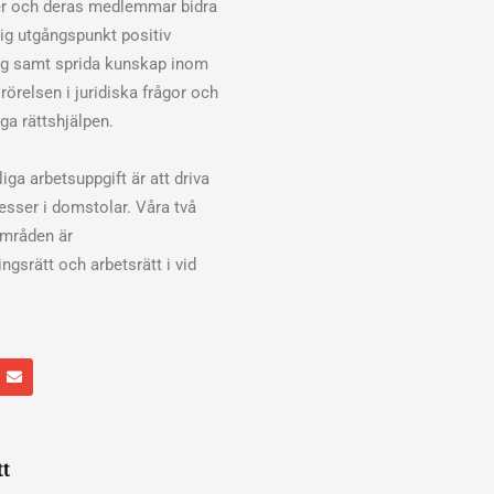
er och deras medlemmar bidra
klig utgångspunkt positiv
ng samt sprida kunskap inom
rörelsen i juridiska frågor och
ga rättshjälpen.
iga arbetsuppgift är att driva
cesser i domstolar. Våra två
områden är
ngsrätt och arbetsrätt i vid
E
n
v
e
l
o
p
tt
e