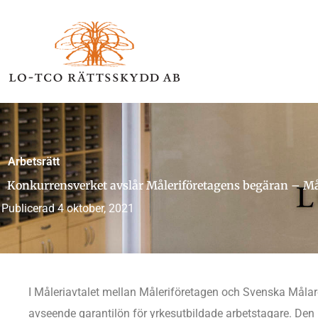
Hoppa
till
innehåll
Arbetsrätt
Konkurrensverket avslår Måleriföretagens begäran – Mål
Publicerad
4 oktober, 2021
I Måleriavtalet mellan Måleriföretagen och Svenska Måla
avseende garantilön för yrkesutbildade arbetstagare. Den