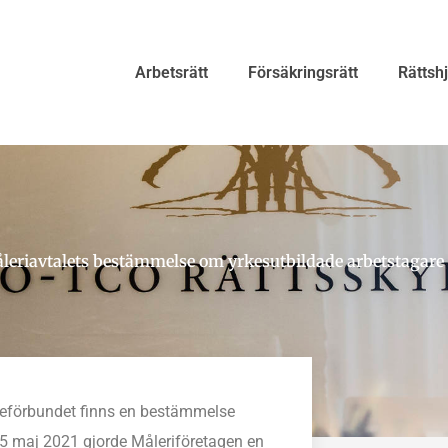
Arbetsrätt
Försäkringsrätt
Rättsh
eriavtalets bestämmelse om yrkesutbildade arbetstagare 
reförbundet finns en bestämmelse
 5 maj 2021 gjorde Måleriföretagen en