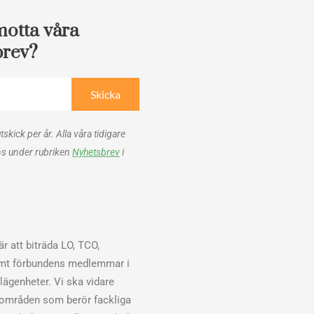
motta våra
brev?
Skicka
utskick per år. Alla våra tidigare
ns under rubriken
Nyhetsbrev
i
r att biträda LO, TCO,
mt förbundens medlemmar i
elägenheter. Vi ska vidare
sområden som berör fackliga