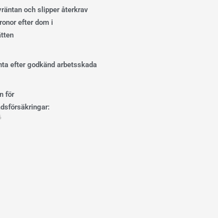
ivräntan och slipper återkrav
onor efter dom i
ätten
änta efter godkänd arbetsskada
n för
dsförsäkringar:
6