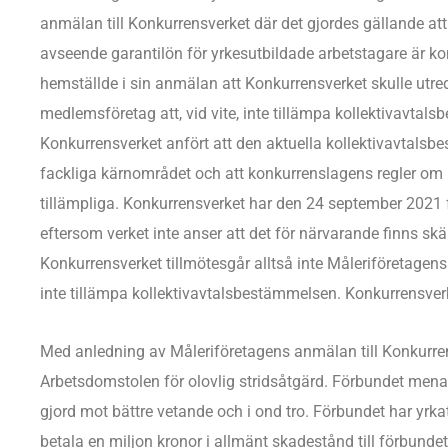
anmälan till Konkurrensverket där det gjordes gällande at
avseende garantilön för yrkesutbildade arbetstagare är 
hemställde i sin anmälan att Konkurrensverket skulle utr
medlemsföretag att, vid vite, inte tillämpa kollektivavtals
Konkurrensverket anfört att den aktuella kollektivavtalsbe
fackliga kärnområdet och att konkurrenslagens regler om
tillämpliga. Konkurrensverket har den 24 september 2021 f
eftersom verket inte anser att det för närvarande finns skäl
Konkurrensverket tillmötesgår alltså inte Måleriföretagens
inte tillämpa kollektivavtalsbestämmelsen. Konkurrensve
Med anledning av Måleriföretagens anmälan till Konkurren
Arbetsdomstolen för olovlig stridsåtgärd. Förbundet mena
gjord mot bättre vetande och i ond tro. Förbundet har yrkat
betala en miljon kronor i allmänt skadestånd till förbundet