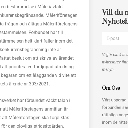
t en bestämmelse i Måleriavtalet
Vill du 
konkurrensbegränsande. Måleriföretagen
Nyhets
eda frågan och ålägga Måleriföretagens
bestämmelsen. Förbundet har till
E-
stämmelsen helt klart faller inom det
post
 konkurrensbegränsning inte är
Vi gör ca. 4 st 
attat beslut om att skriva av ärendet
nyhetsbrev fin
 att prioritera en fördjupad utredning.
menyn.
 begäran om ett åläggande vid vite att
rkets ärende nr 303/2021.
Om Oss
Vårt uppdrag ä
sverket har förbundet väckt talan i
förbunden sa
r att Måleriföretagens anmälan är
rättsliga ang
 att Måleriföretagen ska förpliktas
inom de rätt
 för den olovliga stridsåtgärden.