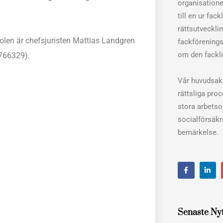
organisation
till en ur fac
rättsutveckli
len är chefsjuristen Mattias Landgren
fackförenings
om den fackli
6766329).
Vår huvudsakl
rättsliga pro
stora arbets
socialförsäkri
bemärkelse.
F
L
a
i
c
n
e
k
b
e
o
d
o
i
Senaste Ny
k
n