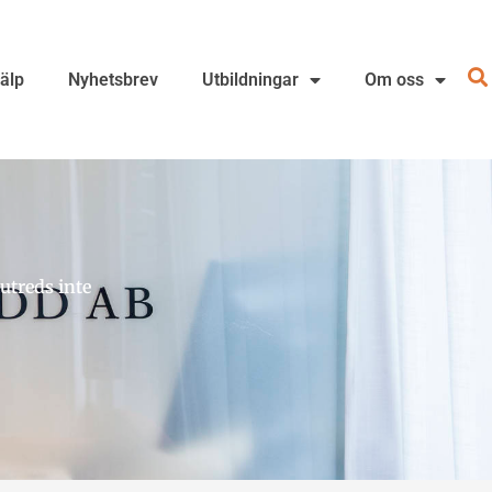
jälp
Nyhetsbrev
Utbildningar
Om oss
utreds inte