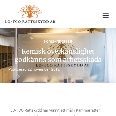
Hoppa
till
innehåll
Försäkringsrätt
Kemisk överkänslighet
godkänns som arbetsskada
Publicerad
22 november, 2012
LO-TCO Rättskydd har vunnit ett mål i Kammarrätten i