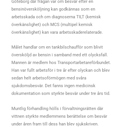
Göteborg där frågan var om besvär efter en
bensinöversköljning kan godkännas som en
arbetsskada och om diagnoserna TILT (kemisk
överkänslighet) och MCS (multipel kemisk
överkänslighet) kan vara arbetsskaderelaterade.
Målet handlar om en tankbilschaufför som blivit
översköljd av bensin i samband med ett olycksfall.
Mannen är medlem hos Transportarbetareförbundet.
Han var fullt arbetsför i tre år efter olyckan och blev
sedan helt arbetsoförmögen med svåra
sjukdomsbesvär. Det fanns ingen medicinsk
dokumentation som styrkte besvär under tre års tid.
Muntlig förhandling hölls i förvaltningsrätten där
vittnen styrkte medlemmens berättelse om besvär
under åren fram till dess han blev sjukskriven.