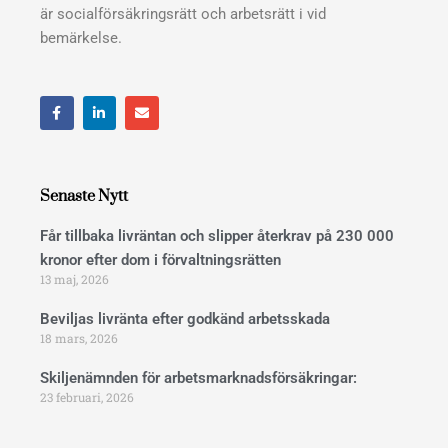
är socialförsäkringsrätt och arbetsrätt i vid
bemärkelse.
F
L
E
a
i
n
c
n
v
e
k
e
b
e
l
o
d
o
o
i
p
Senaste Nytt
k
n
e
Får tillbaka livräntan och slipper återkrav på 230 000
kronor efter dom i förvaltningsrätten
13 maj, 2026
Beviljas livränta efter godkänd arbetsskada
18 mars, 2026
Skiljenämnden för arbetsmarknadsförsäkringar:
23 februari, 2026