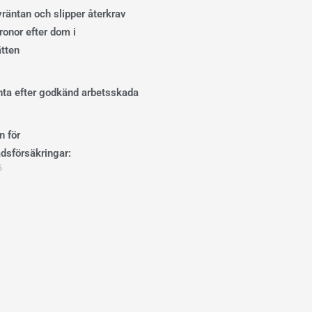
ivräntan och slipper återkrav
onor efter dom i
ätten
änta efter godkänd arbetsskada
n för
dsförsäkringar:
6