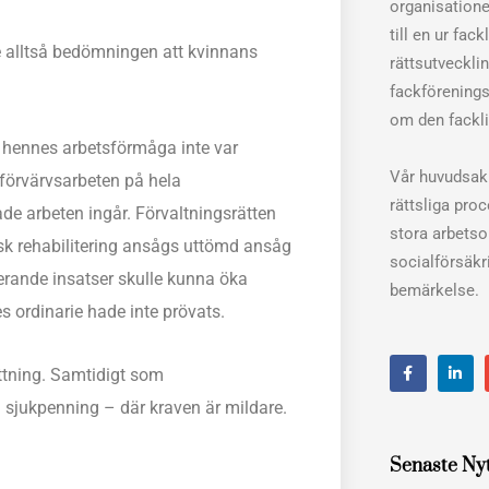
organisation
till en ur fac
 alltså bedömningen att kvinnans
rättsutveckli
fackförenings
om den fackli
hennes arbetsförmåga inte var
Vår huvudsakl
a förvärvsarbeten på hela
rättsliga pro
e arbeten ingår. Förvaltningsrätten
stora arbets
k rehabilitering ansågs uttömd ansåg
socialförsäkri
iterande insatser skulle kunna öka
bemärkelse.
 ordinarie hade inte prövats.
F
L
ättning. Samtidigt som
a
i
c
n
ll sjukpenning – där kraven är mildare.
e
k
b
e
o
d
o
i
Senaste Ny
k
n