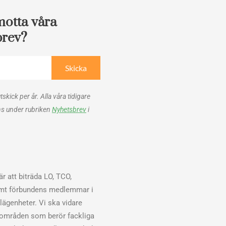
motta våra
brev?
Skicka
utskick per år. Alla våra tidigare
ns under rubriken
Nyhetsbrev
i
r att biträda LO, TCO,
mt förbundens medlemmar i
elägenheter. Vi ska vidare
sområden som berör fackliga