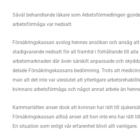
Såväl behandlande läkare som Arbetsförmedlingen gjorde
arbetsförmåga var nedsatt.
Försäkringskassan avslog hennes ansökan och ansåg att 
stadigvarande nedsatt för all framtid i förhållande till all
arbetsmarknaden där även särskilt anpassade och skyddad
delade Försäkringskassans bedömning. Trots att medicins
man att det inte var uteslutet att ytterligare arbetsrehabil
kvinnans arbetsförmåga och något annat arbete än hennes
Kammarrätten anser dock att kvinnan har rätt till sjukers
Försäkringskassan alltså anser att hon inte ens har rätt ti
En situation som enligt vår erfarenhet blivit allt vanligare.