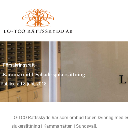
Hoppa
till
innehåll
Försäkringsrätt
Kammarrätt beviljade sjukersättning
Publicerad
8 juni, 2018
LO-TCO Rättsskydd har som ombud för en kvinnlig medlem
sjukersättning i Kammarrätten i Sundsvall.