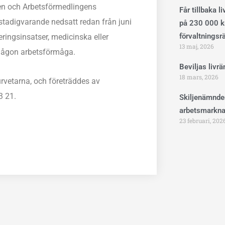
en och Arbetsförmedlingens
Får tillbaka l
tadigvarande nedsatt redan från juni
på 230 000 kr
förvaltningsr
eringsinsatser, medicinska eller
13 maj, 2026
år någon arbetsförmåga.
Beviljas livr
18 mars, 2026
urvetarna, och företräddes av
3 21.
Skiljenämnde
arbetsmarkna
23 februari, 202