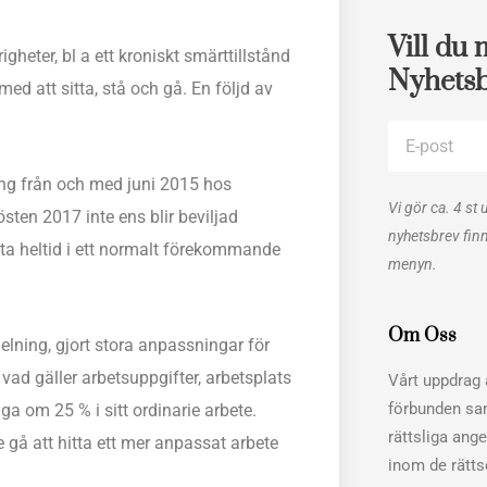
Vill du 
heter, bl a ett kroniskt smärttillstånd
Nyhets
ed att sitta, stå och gå. En följd av
E-
post
ng från och med juni 2015 hos
Vi gör ca. 4 st 
sten 2017 inte ens blir beviljad
nyhetsbrev fin
ta heltid i ett normalt förekommande
menyn.
Om Oss
elning, gjort stora anpassningar för
ad gäller arbetsuppgifter, arbetsplats
Vårt uppdrag ä
förbunden sa
a om 25 % i sitt ordinarie arbete.
rättsliga ang
 gå att hitta ett mer anpassat arbete
inom de rätt