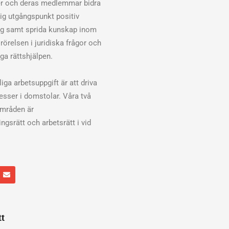
er och deras medlemmar bidra
klig utgångspunkt positiv
ng samt sprida kunskap inom
rörelsen i juridiska frågor och
ga rättshjälpen.
iga arbetsuppgift är att driva
cesser i domstolar. Våra två
områden är
ngsrätt och arbetsrätt i vid
E
n
v
e
l
o
p
tt
e