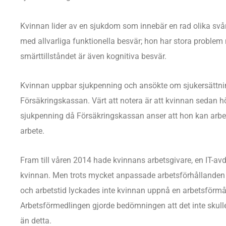
Kvinnan lider av en sjukdom som innebär en rad olika svårig
med allvarliga funktionella besvär; hon har stora problem m
smärttillståndet är även kognitiva besvär.
Kvinnan uppbar sjukpenning och ansökte om sjukersättni
Försäkringskassan. Värt att notera är att kvinnan sedan hö
sjukpenning då Försäkringskassan anser att hon kan arbe
arbete.
Fram till våren 2014 hade kvinnans arbetsgivare, en IT-avd
kvinnan. Men trots mycket anpassade arbetsförhållanden v
och arbetstid lyckades inte kvinnan uppnå en arbetsförmåg
Arbetsförmedlingen gjorde bedömningen att det inte skulle
än detta.