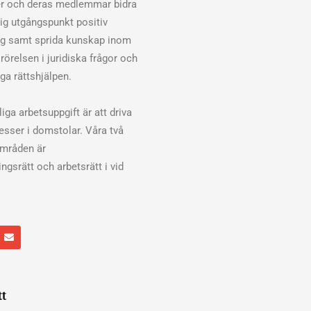
er och deras medlemmar bidra
klig utgångspunkt positiv
ng samt sprida kunskap inom
rörelsen i juridiska frågor och
ga rättshjälpen.
iga arbetsuppgift är att driva
cesser i domstolar. Våra två
områden är
ngsrätt och arbetsrätt i vid
E
n
v
e
l
o
p
tt
e