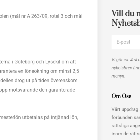
Vill du 
olen (mål nr A 263/09, rotel 3 och mål
Nyhets
E-
post
Vi gör ca. 4 st 
erna i Göteborg och Lysekil om att
nyhetsbrev fin
rantera en löneökning om minst 2,5
menyn.
odellen drog ut på tiden överenskom
 belopp motsvarande den garanterade
Om Oss
Vårt uppdrag ä
emesterlön utbetalas på intjänad lön,
förbunden sa
rättsliga ang
inom de rätt