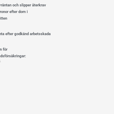
ivräntan och slipper återkrav
onor efter dom i
ätten
änta efter godkänd arbetsskada
n för
dsförsäkringar:
6