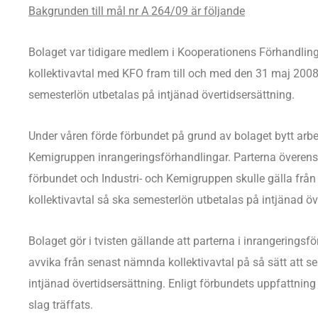
Bakgrunden till mål nr A 264/09 är följande
Bolaget var tidigare medlem i Kooperationens Förhandlin
kollektivavtal med KFO fram till och med den 31 maj 2008. 
semesterlön utbetalas på intjänad övertidsersättning.
Under våren förde förbundet på grund av bolaget bytt arbet
Kemigruppen inrangeringsförhandlingar. Parterna överensk
förbundet och Industri- och Kemigruppen skulle gälla från
kollektivavtal så ska semesterlön utbetalas på intjänad öv
Bolaget gör i tvisten gällande att parterna i inrangering
avvika från senast nämnda kollektivavtal på så sätt att s
intjänad övertidsersättning. Enligt förbundets uppfattni
slag träffats.