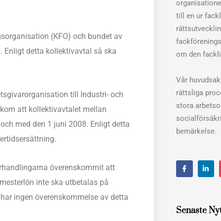
organisation
till en ur fac
rättsutveckli
gsorganisation (KFO) och bundet av
fackförenings
Enligt detta kollektivavtal så ska
om den fackli
Vår huvudsakl
rättsliga pro
sgivarorganisation till Industri- och
stora arbets
om att kollektivavtalet mellan
socialförsäkri
 och med den 1 juni 2008. Enligt detta
bemärkelse.
ertidsersättning.
F
L
sförhandlingarna överenskommit att
a
i
c
n
emesterlön inte ska utbetalas på
e
k
b
e
ng har ingen överenskommelse av detta
o
d
o
i
Senaste Ny
k
n