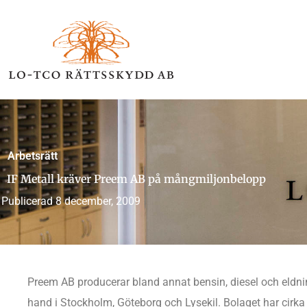
Hoppa
till
innehåll
Arbetsrätt
IF Metall kräver Preem AB på mångmiljonbelopp
Publicerad
8 december, 2009
Preem AB producerar bland annat bensin, diesel och eldnin
hand i Stockholm, Göteborg och Lysekil. Bolaget har cirka