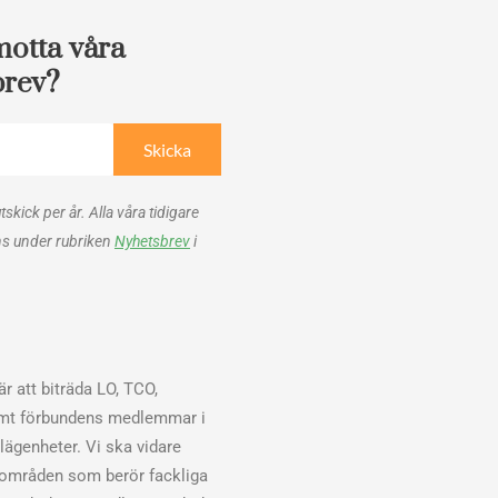
motta våra
brev?
Skicka
utskick per år. Alla våra tidigare
ns under rubriken
Nyhetsbrev
i
r att biträda LO, TCO,
mt förbundens medlemmar i
elägenheter. Vi ska vidare
sområden som berör fackliga