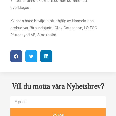
kr. Det är ännu oklart om domen kommer att
överklagas.
Kvinnan hade beviljats rättshjälp av Handels och
ombud var förbundsjurist Olov Östensson, LO-TCO
Rättsskydd AB, Stockholm.
Vill du motta våra Nyhetsbrev?
E-
post
Skicka