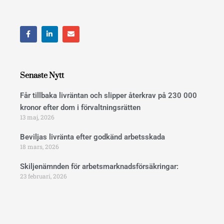
F
L
E
a
i
n
c
n
v
e
k
e
b
e
l
o
d
o
o
i
p
Senaste Nytt
k
n
e
Får tillbaka livräntan och slipper återkrav på 230 000
kronor efter dom i förvaltningsrätten
13 maj, 2026
Beviljas livränta efter godkänd arbetsskada
18 mars, 2026
Skiljenämnden för arbetsmarknadsförsäkringar:
23 februari, 2026