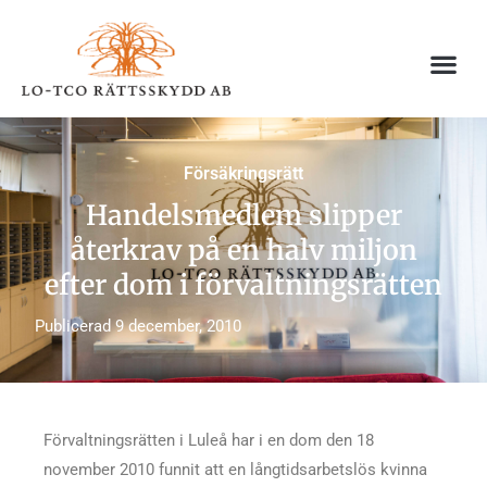
Hoppa
till
innehåll
Försäkringsrätt
Handelsmedlem slipper
återkrav på en halv miljon
efter dom i förvaltningsrätten
Publicerad
9 december, 2010
Förvaltningsrätten i Luleå har i en dom den 18
november 2010 funnit att en långtidsarbetslös kvinna