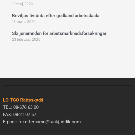
13 maj, 2026
Beviljas livränta efter godkänd arbetsskada
18 mars, 2026
Skiljenämnden för arbetsmarknadsförsäkringar:
23 februari, 2026
LO-TCO Rättsskydd
TEL: 08-676 63 00
FAX: 08-21 07 67
E-post: for.efternamn@fackjuridik.com