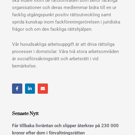
ska vidare inom de rättsområden som berör fackliga
organisationer och deras medlemmar bidra till en ur
facklig utgångspunkt positiv rättsutveckling samt
sprida kunskap inom fackföreningsrörelsen i juridiska
frågor och om den fackliga rättshjälpen.
Vår huvudsakliga arbetsuppgift är att driva rättsliga
processer i domstolar. Våra två stora arbetsområden
är socialförsäkringsrätt och arbetsrätt i vid
bemärkelse.
F
L
E
a
i
n
c
n
v
e
k
e
b
e
l
o
d
o
o
i
p
Senaste Nytt
k
n
e
Får tillbaka livräntan och slipper återkrav på 230 000
kronor efter dom i förvaltningsrätten