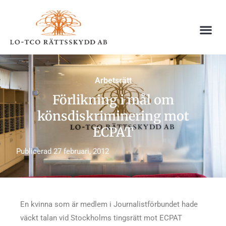
Hoppa
till
innehåll
Arbetsrätt
Förlikning i mål om
könsdiskriminering mot
ECPAT
Publicerad
27 februari, 2012
En kvinna som är medlem i Journalistförbundet hade
väckt talan vid Stockholms tingsrätt mot ECPAT