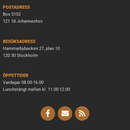
POSTADRESS
Box 5152
121 18 Johanneshov
BESÖKSADRESS
Hammarbybacken 27, plan 10
120 30 Stockholm
ÖPPETTIDER
Vardagar 08.00-16.00
Lunchstängt mellan kl. 11.00-12.00
F
E
R
a
n
s
c
v
s