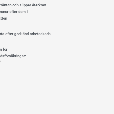
ivräntan och slipper återkrav
onor efter dom i
ätten
änta efter godkänd arbetsskada
n för
dsförsäkringar:
6