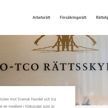
Arbetsrätt
Försäkringsrätt
Rättsh
stolen mot Svensk Handel och Ica
de en medlem i förbundet som är