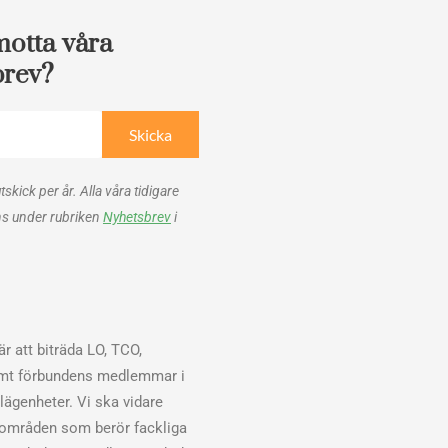
motta våra
brev?
Skicka
utskick per år. Alla våra tidigare
ns under rubriken
Nyhetsbrev
i
r att biträda LO, TCO,
mt förbundens medlemmar i
elägenheter. Vi ska vidare
sområden som berör fackliga