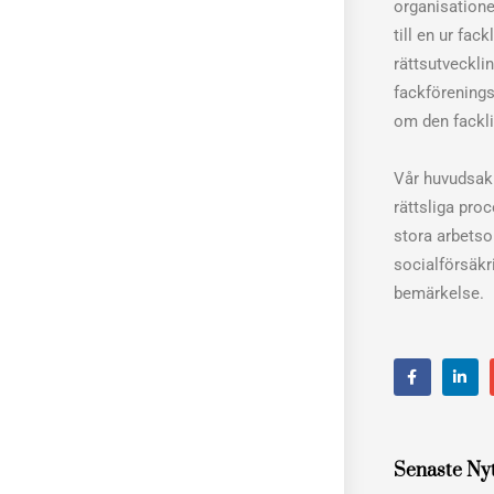
organisation
till en ur fac
rättsutveckli
fackförenings
om den fackli
Vår huvudsakl
rättsliga pro
stora arbets
socialförsäkri
bemärkelse.
F
L
a
i
c
n
e
k
b
e
o
d
o
i
Senaste Ny
k
n