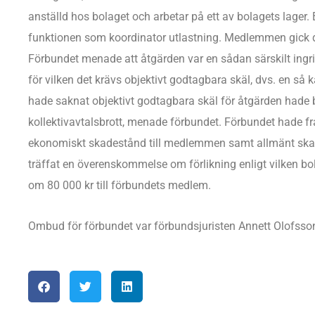
anställd hos bolaget och arbetar på ett av bolagets lage
funktionen som koordinator utlastning. Medlemmen gick d
Förbundet menade att åtgärden var en sådan särskilt ingr
för vilken det krävs objektivt godtagbara skäl, dvs. en så
hade saknat objektivt godtagbara skäl för åtgärden hade bol
kollektivavtalsbrott, menade förbundet. Förbundet hade f
ekonomiskt skadestånd till medlemmen samt allmänt skade
träffat en överenskommelse om förlikning enligt vilken bolag
om 80 000 kr till förbundets medlem.
Ombud för förbundet var förbundsjuristen Annett Olofsso