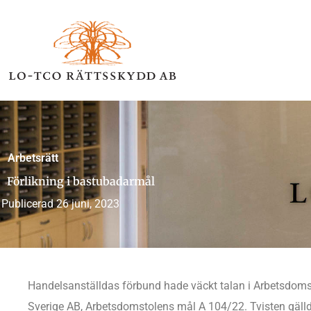
Hoppa
till
innehåll
Arbetsrätt
Förlikning i bastubadarmål
Publicerad
26 juni, 2023
Handelsanställdas förbund hade väckt talan i Arbetsdom
Sverige AB, Arbetsdomstolens mål A 104/22. Tvisten gäll