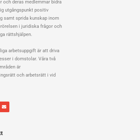
er och deras medlemmar bidra
klig utgångspunkt positiv
ng samt sprida kunskap inom
rörelsen i juridiska frågor och
ga rättshjälpen.
iga arbetsuppgift är att driva
cesser i domstolar. Våra två
områden är
ngsrätt och arbetsrätt i vid
E
n
v
e
l
o
p
tt
e