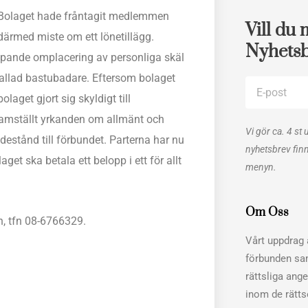
r. Bolaget hade fråntagit medlemmen
Vill du 
ärmed miste om ett lönetillägg.
Nyhets
ipande omplacering av personliga skäl
 kallad bastubadare. Eftersom bolaget
E-
aget gjort sig skyldigt till
post
ramställt yrkanden om allmänt och
Vi gör ca. 4 st 
stånd till förbundet. Parterna har nu
nyhetsbrev fin
et ska betala ett belopp i ett för allt
menyn.
Om Oss
n, tfn 08-6766329.
Vårt uppdrag ä
förbunden sa
rättsliga ang
inom de rätt