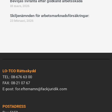
Beviljas livränta efter godkänd arbetsskada
18 mars, 2026
Skiljenämnden för arbetsmarknadsförsäkringar:
23 februari, 2026
LO-TCO Rättsskydd
TEL: 08-676 63 00
FAX: 08-21 07 67
E-post: for.efternamn@fackjuridik.com
POSTADRESS