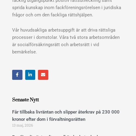
facklig utgångspunkt positiv rättsutveckling samt
sprida kunskap inom fackföreningsrörelsen i juridiska
frågor och om den fackliga rättshjälpen.
Vår huvudsakliga arbetsuppgift är att driva rättsliga
processer i domstolar. Våra två stora arbetsområden
är socialförsäkringsrätt och arbetsrätt i vid
bemärkelse.
F
L
E
a
i
n
c
n
v
e
k
e
b
e
l
o
d
o
o
i
p
Senaste Nytt
k
n
e
Får tillbaka livräntan och slipper återkrav på 230 000
kronor efter dom i förvaltningsrätten
13 maj, 2026