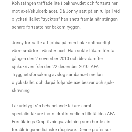
Kolvstången träffade lite i bakhuvudet och fortsatt ner
mot axel/skulderbladet. Då Jonny satt på en rullpall vid
olyckstillfället ”trycktes” han snett framåt när stången
senare fortsatte ner bakom ryggen.
Jonny fortsatte att jobba på men fick kontinuerligt
värre smärtor i vänster axel. Han sökte läkare första
gången den 2 november 2010 och blev där­efter
sjukskriven från den 22 december 2010. AFA
Trygghetsförsäkring avslog sambandet mellan
olycksfallet och därpå följande axelbesvär och sjuk­
skrivning.
Läkarintyg från behandlande läkare samt
specialistläkare inom idrottsmedicin tillställdes AFA
Försäkrings Omprövningsavdelning som hörde sin
försäkringsmedicinske rådgivare. Denne professor