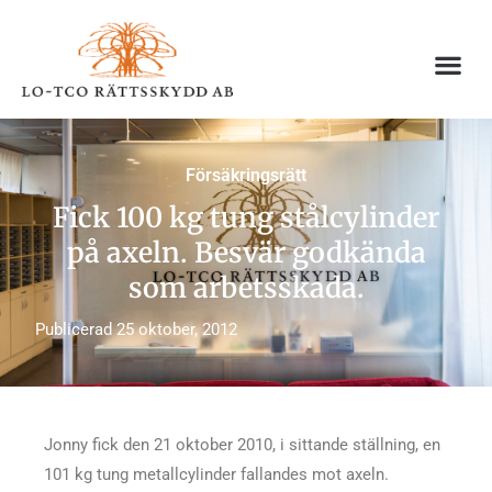
Hoppa
till
innehåll
Försäkringsrätt
Fick 100 kg tung stålcylinder
på axeln. Besvär godkända
som arbetsskada.
Publicerad
25 oktober, 2012
Jonny fick den 21 oktober 2010, i sittande ställning, en
101 kg tung metallcylinder fallandes mot axeln.