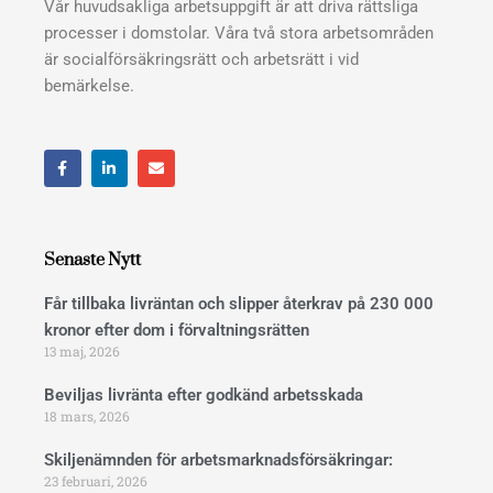
Vår huvudsakliga arbetsuppgift är att driva rättsliga
processer i domstolar. Våra två stora arbetsområden
är socialförsäkringsrätt och arbetsrätt i vid
bemärkelse.
F
L
E
a
i
n
c
n
v
e
k
e
b
e
l
o
d
o
o
i
p
Senaste Nytt
k
n
e
Får tillbaka livräntan och slipper återkrav på 230 000
kronor efter dom i förvaltningsrätten
13 maj, 2026
Beviljas livränta efter godkänd arbetsskada
18 mars, 2026
Skiljenämnden för arbetsmarknadsförsäkringar:
23 februari, 2026