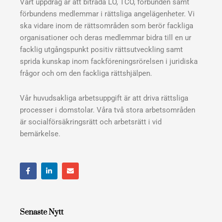
Vårt uppdrag är att biträda LO, TCO, förbunden samt
förbundens medlemmar i rättsliga angelägenheter. Vi
ska vidare inom de rättsområden som berör fackliga
organisationer och deras medlemmar bidra till en ur
facklig utgångspunkt positiv rättsutveckling samt
sprida kunskap inom fackföreningsrörelsen i juridiska
frågor och om den fackliga rättshjälpen.
Vår huvudsakliga arbetsuppgift är att driva rättsliga
processer i domstolar. Våra två stora arbetsområden
är socialförsäkringsrätt och arbetsrätt i vid
bemärkelse.
F
L
E
a
i
n
c
n
v
e
k
e
b
e
l
o
d
o
o
i
p
Senaste Nytt
k
n
e