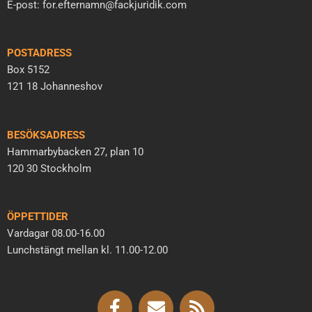
E-post: for.efternamn@fackjuridik.com
POSTADRESS
Box 5152
121 18 Johanneshov
BESÖKSADRESS
Hammarbybacken 27, plan 10
120 30 Stockholm
ÖPPETTIDER
Vardagar 08.00-16.00
Lunchstängt mellan kl. 11.00-12.00
F
E
R