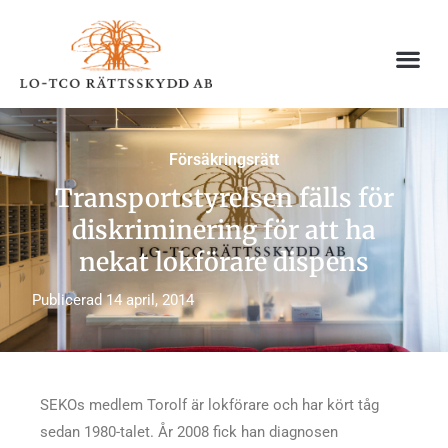
Hoppa
till
innehåll
Försäkringsrätt
Transportstyrelsen fälls för
diskriminering för att ha
nekat lokförare dispens
Publicerad
14 april, 2014
SEKOs medlem Torolf är lokförare och har kört tåg
sedan 1980-talet. År 2008 fick han diagnosen