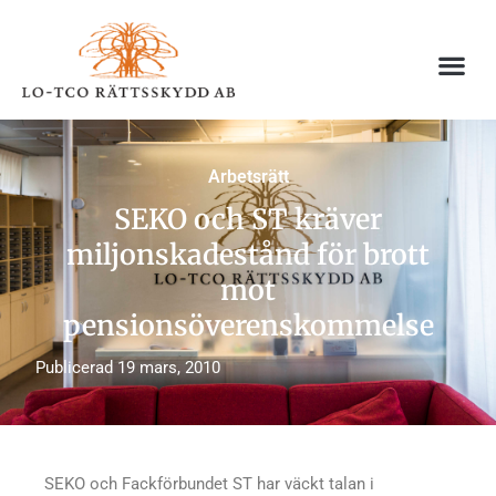
Hoppa
till
innehåll
Arbetsrätt
SEKO och ST kräver
miljonskadestånd för brott
mot
pensionsöverenskommelse
Publicerad
19 mars, 2010
SEKO och Fackförbundet ST har väckt talan i