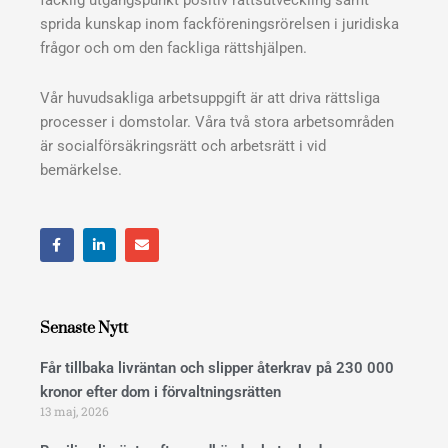
sprida kunskap inom fackföreningsrörelsen i juridiska
frågor och om den fackliga rättshjälpen.
Vår huvudsakliga arbetsuppgift är att driva rättsliga
processer i domstolar. Våra två stora arbetsområden
är socialförsäkringsrätt och arbetsrätt i vid
bemärkelse.
F
L
E
a
i
n
c
n
v
e
k
e
b
e
l
o
d
o
o
i
p
Senaste Nytt
k
n
e
Får tillbaka livräntan och slipper återkrav på 230 000
kronor efter dom i förvaltningsrätten
13 maj, 2026