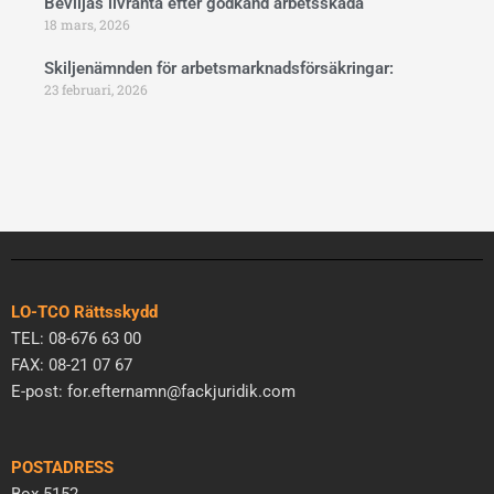
Beviljas livränta efter godkänd arbetsskada
18 mars, 2026
Skiljenämnden för arbetsmarknadsförsäkringar:
23 februari, 2026
LO-TCO Rättsskydd
TEL: 08-676 63 00
FAX: 08-21 07 67
E-post: for.efternamn@fackjuridik.com
POSTADRESS