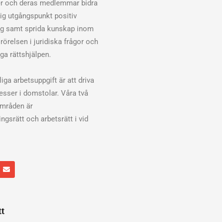
er och deras medlemmar bidra
klig utgångspunkt positiv
ng samt sprida kunskap inom
rörelsen i juridiska frågor och
ga rättshjälpen.
iga arbetsuppgift är att driva
cesser i domstolar. Våra två
områden är
ngsrätt och arbetsrätt i vid
E
n
v
e
l
o
p
tt
e