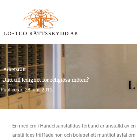
Hoppa
till
innehåll
Arbetsrätt
Rätt till ledighet för religiösa möten?
Publicerad
28 juni, 2012
En medlem i Handelsanställdas förbund är anställd av en 
anställdes träffade hon och bolaget ett muntligt avtal om a