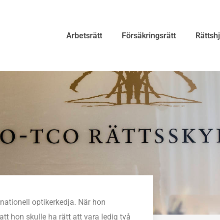
Arbetsrätt
Försäkringsrätt
Rättsh
nationell optikerkedja. När hon
tt hon skulle ha rätt att vara ledig två