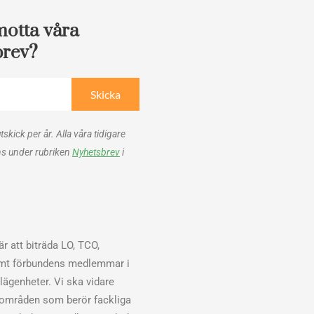
motta våra
brev?
Skicka
utskick per år. Alla våra tidigare
ns under rubriken
Nyhetsbrev
i
r att biträda LO, TCO,
mt förbundens medlemmar i
elägenheter. Vi ska vidare
sområden som berör fackliga