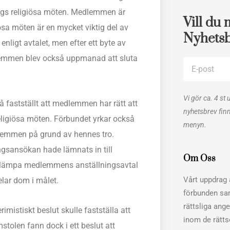
ings religiösa möten. Medlemmen är
Vill du 
ösa möten är en mycket viktig del av
Nyhets
enligt avtalet, men efter ett byte av
edlemmen blev också uppmanad att sluta
E-
post
Vi gör ca. 4 st 
å fastställt att medlemmen har rätt att
nyhetsbrev fin
eligiösa möten. Förbundet yrkar också
menyn.
lemmen på grund av hennes tro.
ingsansökan hade lämnats in till
Om Oss
 tillämpa medlemmens anställningsavtal
Vårt uppdrag ä
lar dom i målet.
förbunden sa
rättsliga ang
rimistiskt beslut skulle fastställa att
inom de rätt
stolen fann dock i ett beslut att