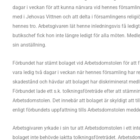
dagar i veckan för att kunna närvara vid hennes församl
med i Jehovas Vittnen och att delta i församlingens religi
hennes tro. Arbetsgivaren lät henne inledningsvis få ledigt 
butikschef fick hon inte längre ledigt för alla möten. M
sin anställning.
Förbundet har stämt bolaget vid Arbetsdomstolen för att f
vara ledig två dagar i veckan när hennes församling har r
skadestånd och hävdar att bolaget har diskriminerat med
Förbundet lade ett s.k. tolkningsföreträde efter att stämn
Arbetsdomstolen. Det innebär att bolaget är skyldigt att
enligt förbundets uppfattning tills Arbetsdomstolen medde
Arbetsgivaren yrkade i sin tur att Arbetsdomstolen i ett inte
bolaget inte behövde iaktta tolkningsföreträdet. Arbetsdom