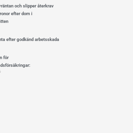
ivräntan och slipper återkrav
onor efter dom i
ätten
änta efter godkänd arbetsskada
n för
dsförsäkringar:
6