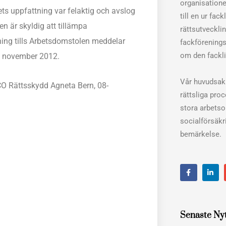
organisation
ets uppfattning var felaktig och avslog
till en ur fac
en är skyldig att tillämpa
rättsutveckli
ing tills Arbetsdomstolen meddelar
fackförenings
om den fackli
28 november 2012.
Vår huvudsakl
CO Rättsskydd Agneta Bern, 08-
rättsliga pro
stora arbets
socialförsäkri
bemärkelse.
F
L
a
i
c
n
e
k
b
e
o
d
o
i
Senaste Ny
k
n