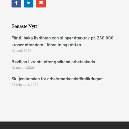
a
i
n
c
n
v
e
k
e
b
e
l
o
d
o
o
i
p
Senaste Nytt
k
n
e
Får tillbaka livräntan och slipper återkrav på 230 000
kronor efter dom i förvaltningsrätten
13 maj, 2026
Beviljas livränta efter godkänd arbetsskada
18 mars, 2026
Skiljenämnden för arbetsmarknadsförsäkringar:
23 februari, 2026