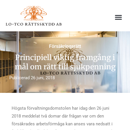
Hoppa
till
innehåll
Försäkringsrätt
Principiell viktig framgång i
mål om rätt till sjukpenning
Publicerad
26 juni, 2018
Högsta förvaltningsdomstolen har idag den 26 juni
2018 meddelat två domar där frågan var om den
försäkrades arbetsförmåga kan anses vara nedsatt i