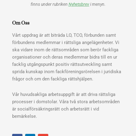
finns under rubriken
Nyhetsbrev
i menyn.
Om Oss
Vårt uppdrag är att biträda LO, TCO, förbunden samt
förbundens medlemmar i rättsliga angelägenheter. Vi
ska vidare inom de rättsområden som berör fackliga
organisationer och deras medlemmar bidra till en ur
facklig utgångspunkt positiv rättsutveckling samt
sprida kunskap inom fackföreningsrörelsen i juridiska
frågor och om den fackliga rättshjälpen.
Vår huvudsakliga arbetsuppgift är att driva rättsliga
processer i domstolar. Våra två stora arbetsområden
är socialförsäkringsrätt och arbetsrätt i vid
bemärkelse.
F
L
E