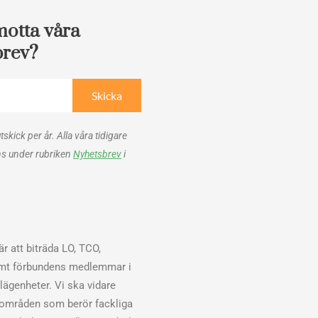
motta våra
brev?
Skicka
utskick per år. Alla våra tidigare
ns under rubriken
Nyhetsbrev
i
r att biträda LO, TCO,
mt förbundens medlemmar i
elägenheter. Vi ska vidare
sområden som berör fackliga