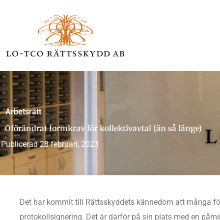
Hoppa
till
innehåll
Arbetsrätt
Oförändrat formkrav för kollektivavtal (än så länge)
Publicerad
28 februari, 2023
Det har kommit till Rättsskyddets kännedom att många för
protokollsignering. Det är därför på sin plats med en påm