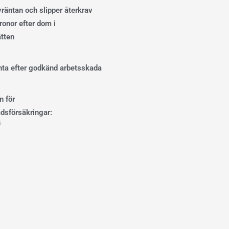
ivräntan och slipper återkrav
onor efter dom i
ätten
änta efter godkänd arbetsskada
n för
dsförsäkringar:
6