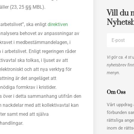
 gäller (23, 25 §§ MBL).
Vill du 
Nyhets
arbetslivet”, ska enligt
direktiven
, analysera behovet av anpassningar av
E-
etskravet i medbestämmandelagen, i
post
i arbetslivet. Enligt regeringen råder
Vi gör ca. 4 st 
ivavtal ska tolkas, i ljuset av att
nyhetsbrev fin
ektroniskt och att nya verktyg för
menyn.
fattning är det angeläget att
nödiga formkrav i kristider.
Om Oss
s över i detta sammanhang utifrån den
Vårt uppdrag ä
h nackdelar med att kollektivavtal kan
förbunden sa
fter samt med att själva
rättsliga ang
handlingar.
inom de rätt