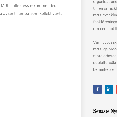
organisation
t i MBL. Tills dess rekommenderar
till en ur fac
a avser tillämpa som kollektivavtal
rättsutveckli
fackförenings
om den fackli
Vår huvudsakl
rättsliga pro
stora arbets
socialförsäkri
bemärkelse.
F
L
a
i
c
n
e
k
b
e
o
d
o
i
Senaste Ny
k
n