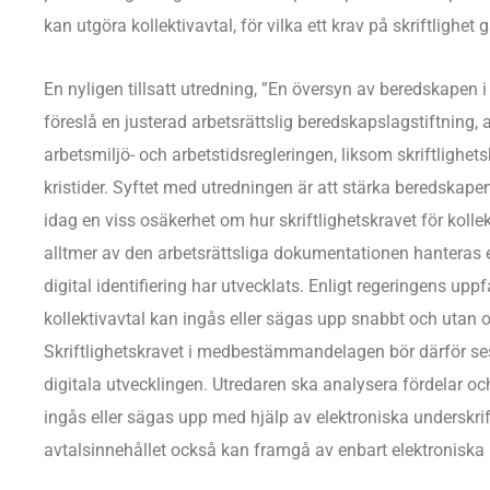
kan utgöra kollektivavtal, för vilka ett krav på skriftlighet
En nyligen tillsatt utredning, ”En översyn av beredskapen i 
föreslå en justerad arbetsrättslig beredskapslagstiftning
arbetsmiljö- och arbetstidsregleringen, liksom skriftligh
kristider. Syftet med utredningen är att stärka beredskapen 
idag en viss osäkerhet om hur skriftlighetskravet för kollekt
alltmer av den arbetsrättsliga dokumentationen hanteras el
digital identifiering har utvecklats. Enligt regeringens upp
kollektivavtal kan ingås eller sägas upp snabbt och utan o
Skriftlighetskravet i medbestämmandelagen bör därför se
digitala utvecklingen. Utredaren ska analysera fördelar oc
ingås eller sägas upp med hjälp av elektroniska underskri
avtalsinnehållet också kan framgå av enbart elektroniska 