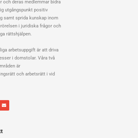
er och deras medlemmar bidra
klig utgångspunkt positiv
ng samt sprida kunskap inom
rörelsen i juridiska frågor och
ga rättshjälpen.
iga arbetsuppgift är att driva
cesser i domstolar. Våra två
områden är
ngsrätt och arbetsrätt i vid
E
n
v
e
l
o
p
tt
e