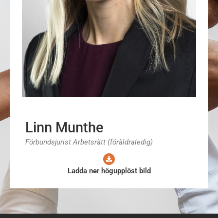
Linn Munthe
Förbundsjurist Arbetsrätt (föräldraledig)
Ladda ner högupplöst bild