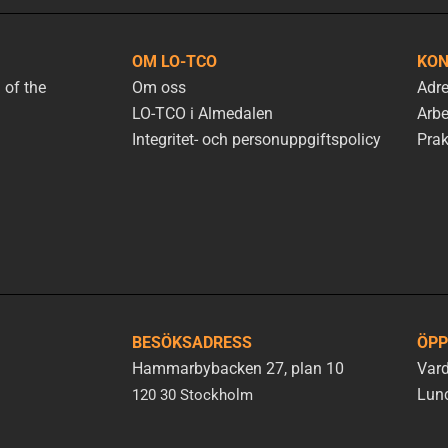
OM LO-TCO
KON
 of the
Om oss
Adre
LO-TCO i Almedalen
Arbe
Integritet- och personuppgiftspolicy
Prak
BESÖKSADRESS
ÖPP
Hammarbybacken 27, plan 10
Vard
Lunc
120 30 Stockholm