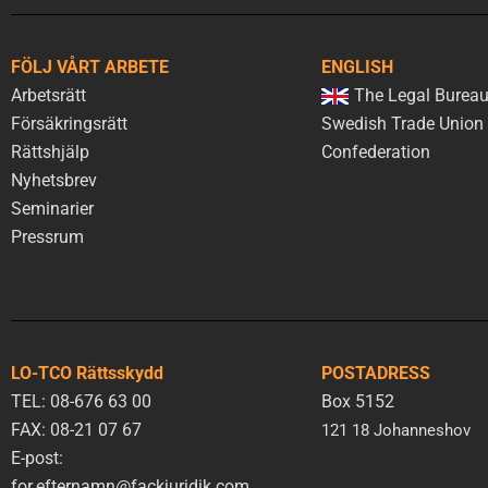
FÖLJ VÅRT ARBETE
ENGLISH
Arbetsrätt
The Legal Bureau
Försäkringsrätt
Swedish Trade Union
Rättshjälp
Confederation
Nyhetsbrev
Seminarier
Pressrum
LO-TCO Rättsskydd
POSTADRESS
TEL: 08-676 63 00
Box 5152
FAX: 08-21 07 67
121 18 Johanneshov
E-post:
for.efternamn@fackjuridik.com