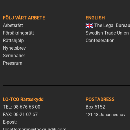
FÖLJ VÅRT ARBETE
ENGLISH
Arbetsrätt
The Legal Bureau
Försäkringsrätt
Swedish Trade Union
Rättshjälp
Confederation
Nyhetsbrev
Seminarier
Pressrum
LO-TCO Rättsskydd
POSTADRESS
TEL: 08-676 63 00
Box 5152
FAX: 08-21 07 67
121 18 Johanneshov
E-post:
for.efternamn@fackjuridik.com