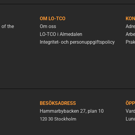
OM LO-TCO
KON
 of the
Om oss
Adre
LO-TCO i Almedalen
Arbe
Integritet- och personuppgiftspolicy
Prak
BESÖKSADRESS
ÖPP
Hammarbybacken 27, plan 10
Vard
Lunc
120 30 Stockholm