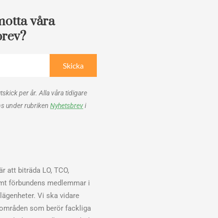
motta våra
brev?
Skicka
utskick per år. Alla våra tidigare
ns under rubriken
Nyhetsbrev
i
r att biträda LO, TCO,
mt förbundens medlemmar i
elägenheter. Vi ska vidare
sområden som berör fackliga