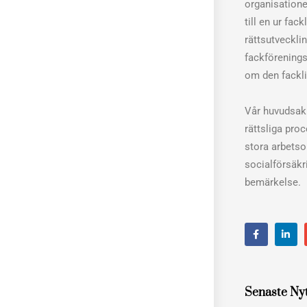
organisation
till en ur fac
rättsutveckli
fackförenings
om den fackli
Vår huvudsakl
rättsliga pro
stora arbets
socialförsäkri
bemärkelse.
F
L
a
i
c
n
e
k
b
e
o
d
o
i
Senaste Ny
k
n