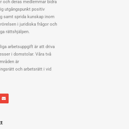
er och deras medlemmar bidra
klig utgångspunkt positiv
ng samt sprida kunskap inom
rörelsen i juridiska frågor och
ga rättshjälpen.
iga arbetsuppgift är att driva
cesser i domstolar. Våra två
områden är
ngsrätt och arbetsrätt i vid
E
n
v
e
l
o
p
tt
e