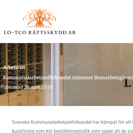
Hoppa
till
innehåll
Arbetsrätt
Kommunalarbetareförbundet stämmer Bussarbetsgivarna o
Publicerad
26 april, 2010
Svenska Kommunalarbetareförbundet har kämpat för att få 
bussförare som kör beställningstrafik som säger att de vid