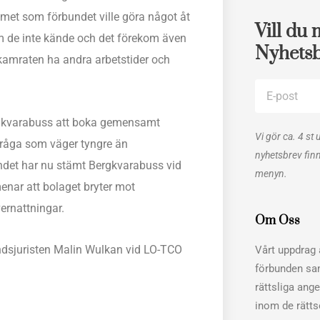
emet som förbundet ville göra något åt
Vill du 
om de inte kände och det förekom även
Nyhets
kamraten ha andra arbetstider och
E-
post
Bergkvarabuss att boka gemensamt
Vi gör ca. 4 st 
sfråga som väger tyngre än
nyhetsbrev fin
det har nu stämt Bergkvarabuss vid
menyn.
nar att bolaget bryter mot
vernattningar.
Om Oss
dsjuristen Malin Wulkan vid LO-TCO
Vårt uppdrag ä
förbunden sa
rättsliga ang
inom de rätt