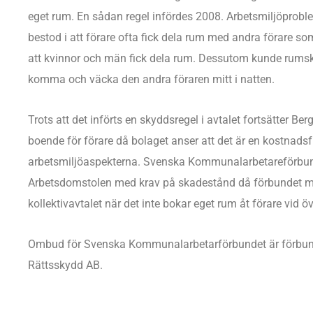
eget rum. En sådan regel infördes 2008. Arbetsmiljöprobl
bestod i att förare ofta fick dela rum med andra förare s
att kvinnor och män fick dela rum. Dessutom kunde rums
komma och väcka den andra föraren mitt i natten.
Trots att det införts en skyddsregel i avtalet fortsätter 
boende för förare då bolaget anser att det är en kostnad
arbetsmiljöaspekterna. Svenska Kommunalarbetareförbun
Arbetsdomstolen med krav på skadestånd då förbundet me
kollektivavtalet när det inte bokar eget rum åt förare vid ö
Ombud för Svenska Kommunalarbetarförbundet är förbun
Rättsskydd AB.