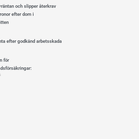
ivräntan och slipper återkrav
onor efter dom i
ätten
änta efter godkänd arbetsskada
n för
dsförsäkringar:
6