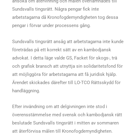
ansöka om återvinning och målen överlämnades till
Sundsvalls tingsrätt. Några pengar fick inte
arbetstagarna då Kronofogdemyndigheten tog dessa
pengar i förvar under processens gång.
Sundsvalls tingsrätt ansåg att arbetstagarna inte kunde
företrädas på ett korrekt sätt av en kambodjansk
advokat. I detta läge valde GS, Facket för skogs-, trä
och grafisk bransch att utnyttja sin solidaritetsfond för
att möjliggöra för arbetstagarna att få juridisk hjälp.
Ärendet skickades därefter till LO-TCO Rättsskydd för
handläggning.
Efter invändning om att delgivningen inte stod i
överensstämmelse med svensk och kambodjansk rätt
beslutade Sundsvalls tingsrätt i mitten av sommaren
att återförvisa målen till Kronofogdemyndigheten.