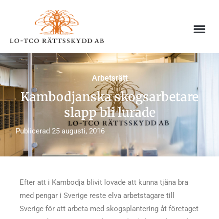
Hoppa
till
innehåll
Arbetsrätt
Kambodjanska skogsarbetare
slapp bli lurade
Publicerad
25 augusti, 2016
Efter att i Kambodja blivit lovade att kunna tjäna bra
med pengar i Sverige reste elva arbetstagare till
Sverige för att arbeta med skogsplantering åt företaget