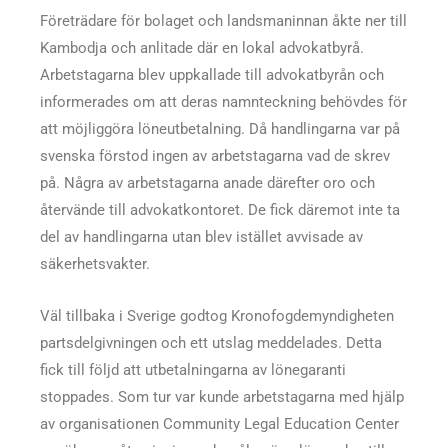
Företrädare för bolaget och landsmaninnan åkte ner till
Kambodja och anlitade där en lokal advokatbyrå.
Arbetstagarna blev uppkallade till advokatbyrån och
informerades om att deras namnteckning behövdes för
att möjliggöra löneutbetalning. Då handlingarna var på
svenska förstod ingen av arbetstagarna vad de skrev
på. Några av arbetstagarna anade därefter oro och
återvände till advokatkontoret. De fick däremot inte ta
del av handlingarna utan blev istället avvisade av
säkerhetsvakter.
Väl tillbaka i Sverige godtog Kronofogdemyndigheten
partsdelgivningen och ett utslag meddelades. Detta
fick till följd att utbetalningarna av lönegaranti
stoppades. Som tur var kunde arbetstagarna med hjälp
av organisationen Community Legal Education Center