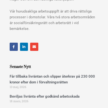
Vår huvudsakliga arbetsuppgift är att driva rättsliga
processer i domstolar. Våra två stora arbetsområden
är socialförsäkringsrätt och arbetsrätt i vid
bemärkelse.
F
L
E
a
i
n
c
n
v
e
k
e
b
e
l
o
d
o
o
i
p
Senaste Nytt
k
n
e
Får tillbaka livräntan och slipper återkrav på 230 000
kronor efter dom i förvaltningsrätten
13 maj, 2026
Beviljas livränta efter godkänd arbetsskada
18 mars, 2026