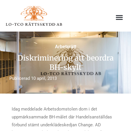
Hoppa
till
innehåll
Arbetsrätt
Diskriminering att beordra
BH-skylt
Publicerad
10 april, 2013
Idag meddelade Arbetsdomstolen dom i det
uppmärksammade BH-målet där Handelsanställdas
förbund stämt underklädeskedjan Change. AD