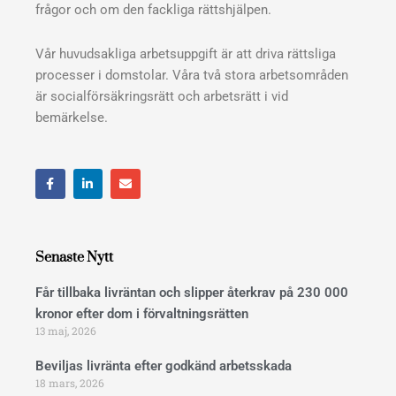
frågor och om den fackliga rättshjälpen.
Vår huvudsakliga arbetsuppgift är att driva rättsliga
processer i domstolar. Våra två stora arbetsområden
är socialförsäkringsrätt och arbetsrätt i vid
bemärkelse.
F
L
E
a
i
n
c
n
v
e
k
e
b
e
l
o
d
o
o
i
p
Senaste Nytt
k
n
e
Får tillbaka livräntan och slipper återkrav på 230 000
kronor efter dom i förvaltningsrätten
13 maj, 2026
Beviljas livränta efter godkänd arbetsskada
18 mars, 2026