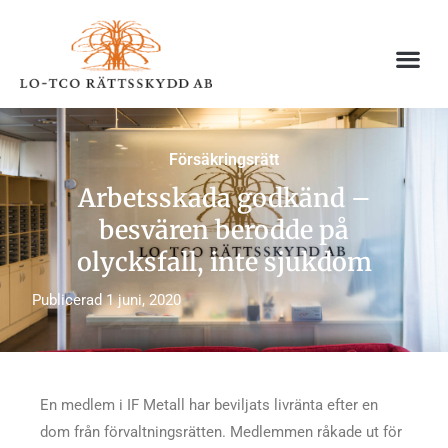
Hoppa
till
innehåll
Försäkringsrätt
Arbetsskada godkänd –
besvären berodde på
olycksfall, inte sjukdom
Publicerad
1 juni, 2020
En medlem i IF Metall har beviljats livränta efter en
dom från förvaltningsrätten. Medlemmen råkade ut för