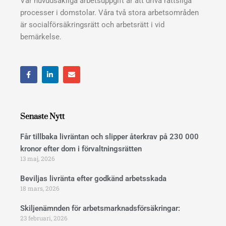
Vår huvudsakliga arbetsuppgift är att driva rättsliga
processer i domstolar. Våra två stora arbetsområden
är socialförsäkringsrätt och arbetsrätt i vid
bemärkelse.
F
L
E
a
i
n
c
n
v
e
k
e
b
e
l
o
d
o
o
i
p
Senaste Nytt
k
n
e
Får tillbaka livräntan och slipper återkrav på 230 000
kronor efter dom i förvaltningsrätten
13 maj, 2026
Beviljas livränta efter godkänd arbetsskada
18 mars, 2026
Skiljenämnden för arbetsmarknadsförsäkringar:
23 februari, 2026