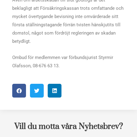
Även om arbetsskadan till slut godtogs är det
beklagligt att Försäkringskassan trots omfattande och
mycket övertygande bevisning inte omvärderade sitt
första ställningstagande förrän tvisten hänskjutits till
domstol, något som fördröjt regleringen av skadan
betydligt.
Ombud för medlemmen var förbundsjurist Styrmir
Olafsson, 08-676 63 13.
Vill du motta våra Nyhetsbrev?